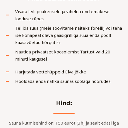
Visata leili puukerisele ja vihelda end emakese
looduse rüpes.
Tellida süüa (meie soovitame näiteks forelli) või teha
ise kohapeal oleva gaasigrilliga süüa enda poolt
kaasavõetud hõrgutisi.
Nautida privaatset koosolemist Tartust vaid 20
minuti kaugusel
Harjutada vettehüppeid Elva jõkke
Hooldada enda nahka saunas soolaga hõõrudes
Hind:
Sauna kütmisehind on: 150 eurot (3h) ja sealt edasi iga