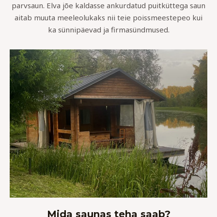
parvsaun. Elva jõe kaldasse ankurdatud puitküttega saun
aitab muuta meeleolukaks nii teie poissmeestepeo kui
ka sünnipäevad ja firmasündmused.
Mida saunas teha saab?